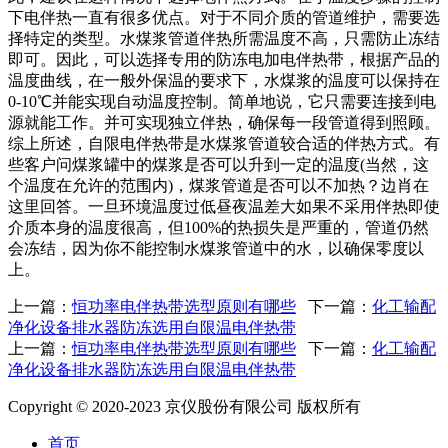
下电伴热一直有很多优点。对于不同介质的管道维护，需要选
择特定的类型。水煤浆管道伴热所需温度不高，只需防止冻结
即可。因此，可以选择专用的防冻电加电伴热带，根据产品的
温度曲线，在一般外保温的要求下，水煤浆的温度可以保持在
0-10℃并能实现自动温度控制。简单地说，它只需要连接到电
源就能工作。并可实现独立伴热，确保每一段管道得到照顾。
综上所述，自限电伴热带是水煤浆管道较合适的伴热方式。有
些客户问煤浆罐中的煤浆是否可以升到一定的温度(当然，这
个温度在允许的范围内)，煤浆管道是否可以不加热？边肖在
这里回答。一旦环境温度过低昼夜温差大如果不采用伴热即使
介质本身的温度很高，但100%的热损失是严重的，管道仍然
会冻结，因为你不能控制水煤浆管道中的水，以确保零度以
上。
上一篇：
恒功率电伴热带选型原则有哪些
下一篇：
化工输配
净化设备排水器防冻选用自限温电伴热带
上一篇：
恒功率电伴热带选型原则有哪些
下一篇：
化工输配
净化设备排水器防冻选用自限温电伴热带
Copyright © 2020-2023 京仪股份有限公司 版权所有
首页