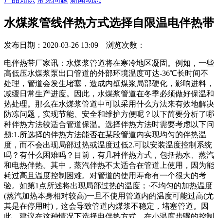
水煤浆管线伴热方式选择自限温电伴热带
发布日期：2020-03-26 13:09 浏览次数：
电伴热带厂家讯：水煤浆管道将在寒冷地区凝固。例如，一些
高低压水煤浆泵出口管道的外部环境温度可达-36℃长时间不
处理，管道会发生堵塞，造成内壁煤浆局部硬化，影响进料，
减缓日常生产进度。因此，水煤浆管道在冬季必须做好保温和
热处理。那么在水煤浆管道中可以采用什么方法来有效地解决
防冻问题，实现节能、安全和维护方便呢？以下简要分析了哪
种伴热方法较适合管道保温。选择伴热方法时需要考虑以下问
题:1.所选择的伴热方法能否在某段管道内实现均匀的伴热温
度，而不会出现局部过热或温度过低2.可以安装温度控制系统
吗？有什么困难吗？目前，有几种伴热方式，包括热水、蒸汽
和电热伴热。其中，蒸汽伴热不太适合在管道上使用，因为能
耗过高且温度控制困难。对管道的使用寿命有一个很大的考
验。如第1点所述将出现局部过热的温度；·不均匀的加热温度
(蒸汽加热本身相对较高)一旦不使用管道内的温度可能过高(尤
其是在停用时)，这会导致管道内煤浆不稳定，堵塞管道。因
此，建议在这种情况下选择电伴热方式。在小温度步骤的控制