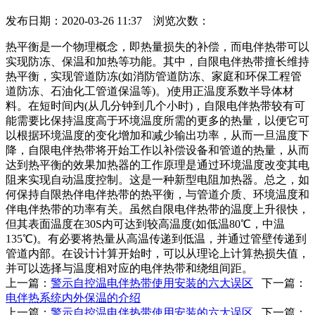
发布日期：2020-03-26 11:37 浏览次数：
热平衡是一个物理概念，即热量损失的补偿，而电伴热带可以
实现防冻、保温和加热等功能。其中，自限电伴热带擅长维持
热平衡，实现管道防冻(如消防管道防冻、家庭和环保工程管
道防冻、石油化工管道保温等)。)使用正温度系数半导体材
料。在短时间内(从几分钟到几个小时)，自限电伴热带较有可
能需要比保持温度高于环境温度所需的更多的热量，以便它可
以根据环境温度的变化增加和减少输出功率，从而一旦温度下
降，自限电伴热带将开始工作以补偿设备和管道的热量，从而
达到热平衡的效果加热器的工作原理是通过环境温度改变其电
阻来实现自动温度控制。这是一种新型电阻加热器。总之，如
何保持自限热伴电伴热带的热平衡，与管道介质、环境温度和
伴电伴热带的功率有关。虽然自限电伴热带的温度上升很快，
但其表面温度在30S内可达到较高温度(如低温80℃，中温
135℃)。有必要将热量从高温传递到低温，并通过管壁传递到
管道内部。在设计计算开始时，可以从理论上计算热损失值，
并可以选择与温度相对应的电伴热带和绕组间距。
上一篇：
警示自控温电伴热带使用安装的六大误区
下一篇：
电伴热系统内外保温的介绍
上一篇：
警示自控温电伴热带使用安装的六大误区
下一篇：