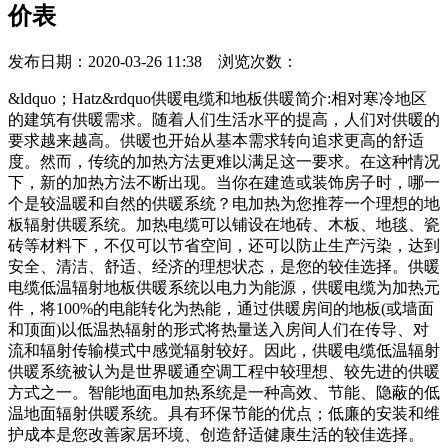
价表
发布日期：2020-03-26 11:38 浏览次数：
&ldquo；Hatz&rdquo供暖电缆和地板供暖简介:相对寒冷地区
的建筑有供暖需求。随着人们生活水平的提高，人们对供暖的
要求越来越高。供暖也开始从基本需求转向追求更高的舒适
度。然而，传统的加热方法更难以满足这一要求。在这种情况
下，新的加热方法不断出现。当你在建造或装饰房子时，哪一
个是较温暖和自然的供暖系统？电加热为您推荐一个理想的地
板辐射供暖系统。加热电缆可以铺设在地砖、木板、地毯、瓷
砖等材料下，不仅可以节省空间，还可以防止生产污染，达到
安全、清洁、舒适、经济的理想状态，是您的较佳选择。供暖
电缆低温辐射地板供暖系统以电力为能源，供暖电缆为加热元
件，将100%的电能转化为热能，通过供暖房间的地板(或墙面
和顶面)以低温热辐射的形式将热量送入房间人们在传导、对
流和辐射传输模式中感觉辐射较好。因此，供暖电缆低温辐射
供暖系统被认为是世界暖通空调工程中较理想、较先进的供暖
方式之一。智能地面电加热系统是一种高效、节能、隐蔽的低
温地面辐射供暖系统。具有环保节能的优点；低廉的安装和维
护成本是您改善家居环境、创造舒适健康生活的较佳选择。