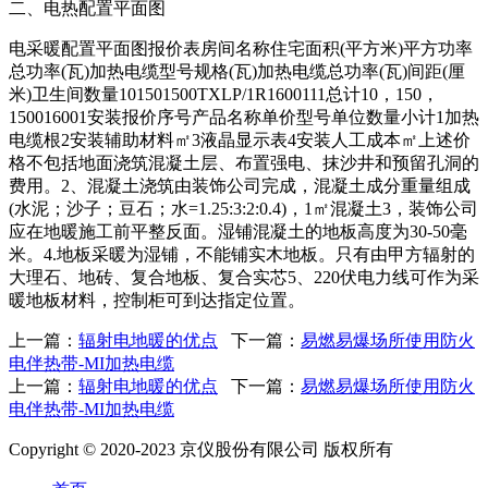
二、电热配置平面图
电采暖配置平面图报价表房间名称住宅面积(平方米)平方功率
总功率(瓦)加热电缆型号规格(瓦)加热电缆总功率(瓦)间距(厘
米)卫生间数量101501500TXLP/1R1600111总计10，150，
150016001安装报价序号产品名称单价型号单位数量小计1加热
电缆根2安装辅助材料㎡3液晶显示表4安装人工成本㎡上述价
格不包括地面浇筑混凝土层、布置强电、抹沙井和预留孔洞的
费用。2、混凝土浇筑由装饰公司完成，混凝土成分重量组成
(水泥；沙子；豆石；水=1.25:3:2:0.4)，1㎡混凝土3，装饰公司
应在地暖施工前平整反面。湿铺混凝土的地板高度为30-50毫
米。4.地板采暖为湿铺，不能铺实木地板。只有由甲方辐射的
大理石、地砖、复合地板、复合实芯5、220伏电力线可作为采
暖地板材料，控制柜可到达指定位置。
上一篇：
辐射电地暖的优点
下一篇：
易燃易爆场所使用防火
电伴热带-MI加热电缆
上一篇：
辐射电地暖的优点
下一篇：
易燃易爆场所使用防火
电伴热带-MI加热电缆
Copyright © 2020-2023 京仪股份有限公司 版权所有