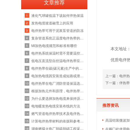
文章推荐
液化气球罐低温下该如何伴热保温
1
发热电缆坡道融雪上的应用
2
电伴热带可用于泥浆泵管道的防冻
3
复杂管道系统正温度电伴热带的分类及介
4
MI加热电缆规范和标准有哪些
5
本文地址：htt
电伴热系统保温时需不需要温控器来控制
6
优质电伴
低电压直流型自控温电伴热带应用范围
7
电伴热带在碳(碳元素)生产中的作用是什
8
上一篇：
电伴热
电加热电缆因安装造成短路或泄漏点的主
9
下一篇：
伴热带
电伴热带在电厂消防管道保温选型中的应
10
根据加热元件和原理，电伴热带可分为四
11
为什么要选择加热电缆来保持沥青管道的
12
推荐资讯
电地暖发热电缆安装布线的方法
13
燃气管道电伴热带技术及电伴热带在燃气
14
高温铠装微波加
计算电伴热带材料的依据和参考因素是什
15
湖南燃煤火电厂脱硫脱硝工程采用我司自
在阀门处使用电
16