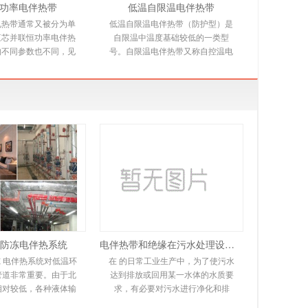
功率电伴热带
低温自限温电伴热带
电热带通常又被分为单
低温自限温电伴热带（防护型）是
三芯并联恒功率电伴热
自限温中温度基础较低的一类型
构不同参数也不同，见
号。自限温电伴热带又称自控温电
绍。并联恒功率电热带
伴热带，它是新一代唯一带状恒温
多个发热节在
电热产品，由高分子
防冻电伴热系统
电伴热带和绝缘在污水处理设备中的应用
 电伴热系统对低温环
在 的日常工业生产中，为了使污水
管道非常重要。由于北
达到排放或回用某一水体的水质要
相对较低，各种液体输
求，有必要对污水进行净化和排
同程度地冻结甚至爆
放。在实际操作过程中，会遇到排