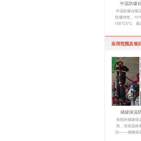
中温防爆
中温防爆自限
防爆特性，10
105℃5℃、最
自限温电伴热
带，它是
应用范围及项
储罐保温
传统的储罐保
热，但保温效
法—— 储罐保
电伴热保温系