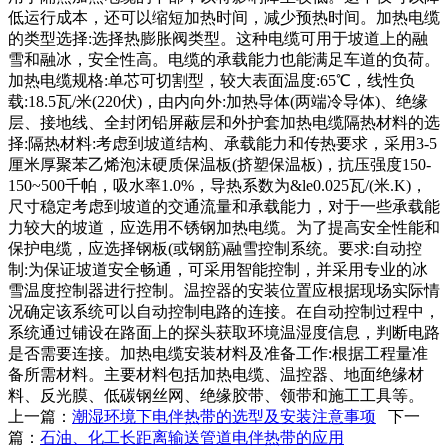
低运行成本，还可以缩短加热时间，减少预热时间。加热电缆
的类型选择:选择热膨胀阀类型。这种电缆可用于坡道上的融
雪和融冰，安全性高。电缆的承载能力也能满足车道的负荷。
加热电缆规格:单芯可切割型，较大表面温度:65℃，线性负
载:18.5瓦/米(220伏)，由内向外:加热导体(两端冷导体)、绝缘
层、接地线、全封闭铅屏蔽层和外护套加热电缆隔热材料的选
择:隔热材料:考虑到坡道结构、承载能力和传热要求，采用3-5
厘米厚聚苯乙烯泡沫硬质保温板(挤塑保温板)，抗压强度150-
150~500千帕，吸水率1.0%，导热系数为&le0.025瓦/(米.K)，
尺寸稳定考虑到坡道的交通流量和承载能力，对于一些承载能
力较大的坡道，应选用不锈钢加热电缆。为了提高安全性能和
保护电缆，应选择钢板(或钢筋)融雪控制系统。要求:自动控
制:为保证坡道安全畅通，可采用智能控制，并采用专业的冰
雪温度控制器进行控制。温控器的安装位置应根据现场实际情
况确定该系统可以自动控制电路的连接。在自动控制过程中，
系统通过铺设在路面上的探头获取环境温湿度信息，判断电路
是否需要连接。加热电缆安装材料及准备工作:根据工程量准
备所需材料。主要材料包括加热电缆、温控器、地面绝缘材
料、反光膜、低碳钢丝网、绝缘胶带、领带和施工工具等。
上一篇：
潮湿环境下电伴热带的选型及安装注意事项
下一
篇：
石油、化工长距离输送管道电伴热带的应用