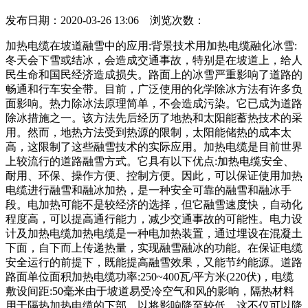
发布日期：2020-03-26 13:06 浏览次数：
加热电缆在坡道融雪中的应用:背景技术用加热电缆融化冰雪:
冬天会下雪或结冰，会造成交通事故，特别是在坡道上，给人
民生命和国民经济造成损失。路面上的冰雪严重影响了道路的
畅通和行车安全带。目前，广泛使用的化学除冰方法有许多负
面影响。热力除冰法原理简单，不会造成污染。它已成为道路
除冰措施之一。该方法先后经历了地热和太阳能蓄热技术的采
用。然而，地热方法受到热源的限制，太阳能储热的成本太
高，这限制了这些融雪技术的实际应用。加热电缆是目前世界
上较流行的道路融雪方式。它具有以下优点:加热电缆安全、
耐用、环保、操作方便、控制方便。因此，可以保证使用加热
电缆进行融雪和融冰加热，是一种安全可靠的融雪和融冰手
段。电加热可能不是较经济的选择，但它融雪速度快，自动化
程度高，可以提高通行能力，减少交通事故的可能性。电力设
计及加热电缆加热电缆是一种电加热装置，通过埋设在混凝土
下面，自下而上传递热量，实现融雪融冰的功能。在保证电缆
安全运行的前提下，既能提高融雪效果，又能节约能源。道路
路面单位面积加热电缆功率:250~400瓦/平方米(220伏)，电缆
敷设间距:50毫米由于坡道易受冷空气和风的影响，隔热材料
用于隔热加热电缆的下部，以将影响降至较低。这不仅可以降