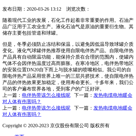
发布日期：2020-03-26 13:12 浏览次数：
随着现代工业的发展，石化工作起着非常重要的作用。石油产
品广泛用于工农业生产。液化石油气是原油的重要衍生物。其
储存主要包括管道和球罐。
但是，冬季必须防止冻结和保温，以避免因低温导致球罐介质
变化。液化气球罐伴热推荐使用自限电伴热产品。自限电伴热
产品具有自动限温功能，能保持介质在合理的范围内，使罐内
气体不会因伴热温度过高而膨胀。在寒冷地区，电伴热带地区
的安装位置DN20自下而上与脱水罐的喷嘴相似。我公司的自
限电伴热产品采用世界上唯一的三层共挤技术，使自限电伴热
产品的伴热效果更加稳定，使用寿命更长。十多年来，我们公
司的客户遍布世界各地，受到客户的广泛好评。
上一篇：
电伴热带该怎么接线呢
下一篇：
发热电缆电地暖会
对人体有伤害吗？
上一篇：
电伴热带该怎么接线呢
下一篇：
发热电缆电地暖会
对人体有伤害吗？
Copyright © 2020-2023 京仪股份有限公司 版权所有