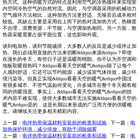
热方式。这种供暖方式的特点是利用空气的冷热循环来实现室
内空间冷热空气的自然对流。因此，与空调器采用的机械动力
空气循环方法相比，这种加热方法更舒适、无噪音且成本相对
较低。其缺点主要是采用自上而下的热对流加热方式，热梯度
不合理，浪费资源，不节能，与空调加热相同。另一方面，散
热器采暖需要占据平面位置，这也影响外观。
谈到电加热，谈到节能减排，大多数人的反应是减少或停止加
热。我们必须用直接的方法来切断&ldquo来源&rdquo？即使
在漫长的冬天，有些日子还是温暖而晴朗。你不认为开空调和
地板取暖很热吗？&ldquo看看天空的暖气&rdquo除了让每个
人感到舒适，它还可以节约能源，减少温室气体排放，减少环
境污染等。但真正实现&ldquo看看天空的暖气&rdquo中国没
有很多城市。不管气温如何变化，许多城市在整个冬天都有相
同的供暖强度。事实上，&ldquo看看天空的暖气&rdquo的技
术内容不难实现，使得大多数城市无法实施&ldquo看看天空的
暖气&rdquo是的，这是长期以来形成的广泛而方便的供暖概
念。请继续关注更多相关精彩内容。
上一篇：
电伴热带保温材料安装前的检查和试验
下一篇：
电
加热保护环境，减少排放，有助于消除烟雾
上一篇：
电伴热带保温材料安装前的检查和试验
下一篇：
电