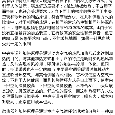
具有以下特点:1.地板采暖是一种自下而上的梯度散热方式，有
利于人体健康，满足舒适度要求；2.通过地板散热，不占用平
面空间，也符合美观要求；3.自下而上的梯度散热不同于中央
空调和散热器的制热原理，符合节能要求。在几种供暖方式的
比较中，对于相同的热源，在相同的建筑条件和相同的热源条
件下，电热地板辐射热比电暖器节约20-30%的成本。4.由于它
没有直接暴露的加热装置，它有较高的安全性和无噪音。但它
的缺点是:装修要求相当高，不能破坏地面，如果一针见血就
受到一定的限制
中央空调的加热原理是通过动力空气的热风加热形式来达到加
热的目的。与其他加热方式相比，它的特点是既能实现热风加
热，又能实现冷风冷却，即所谓的加热与冷却一体化。但同
时，空调采暖也有一定的缺点:主要是空调采暖通过机械动力
直接吹出热空气。与其他供暖方式相比，它不仅使室内空气干
燥，不利于人体健康，而且其热循环方式是自上而下，使室内
上部空间温度较高，下部空间温度较低，不符合&ldquo头应该
是凉的，脚应该是热的。舒适性的要求，而这种热循环方式也
会严重影响节能另外，中央空调占用空间大，噪音大，成本相
对较高，正常使用成本也高。
散热器的加热原理是通过室内空气循环实现对流散热的一种加