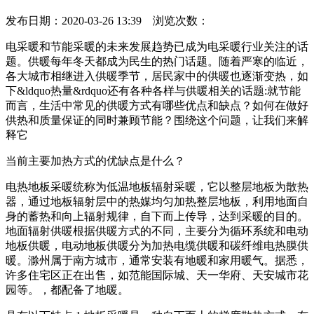
发布日期：2020-03-26 13:39 浏览次数：
电采暖和节能采暖的未来发展趋势已成为电采暖行业关注的话
题。供暖每年冬天都成为民生的热门话题。随着严寒的临近，
各大城市相继进入供暖季节，居民家中的供暖也逐渐变热，如
下&ldquo热量&rdquo还有各种各样与供暖相关的话题:就节能
而言，生活中常见的供暖方式有哪些优点和缺点？如何在做好
供热和质量保证的同时兼顾节能？围绕这个问题，让我们来解
释它
当前主要加热方式的优缺点是什么？
电热地板采暖统称为低温地板辐射采暖，它以整层地板为散热
器，通过地板辐射层中的热媒均匀加热整层地板，利用地面自
身的蓄热和向上辐射规律，自下而上传导，达到采暖的目的。
地面辐射供暖根据供暖方式的不同，主要分为循环系统和电动
地板供暖，电动地板供暖分为加热电缆供暖和碳纤维电热膜供
暖。滁州属于南方城市，通常安装有地暖和家用暖气。据悉，
许多住宅区正在出售，如范能国际城、天一华府、天安城市花
园等。，都配备了地暖。