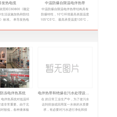
导发热电缆
中温防爆自限温电伴热带
照IEC60800《额定
中温防爆自限温电伴热带结构具有
00V生活设施加热和防结
防爆特性，10℃环境最高表面温度
》标准。 单导发热电
105℃5℃、最高承受温度135℃，
本规范适用于交联聚乙
自限温电伴热带又称自控温电伴热
，铝带屏蔽，防
带，它是新一代唯一带
防冻电伴热系统
电伴热带和绝缘在污水处理设备中的应用
 电伴热系统对低温环
在 的日常工业生产中，为了使污水
管道非常重要。由于北
达到排放或回用某一水体的水质要
相对较低，各种液体输
求，有必要对污水进行净化和排
同程度地冻结甚至爆
放。在实际操作过程中，会遇到排