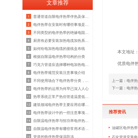
文章推荐
普通管道自限电伴热带伴热及保温工作原
1
电伴热带在安装时有哪些事项是需要注意
2
不同类型的电伴热带的绝缘电阻如何测试
3
厨房有必要安装加热电缆加热系统吗？
4
如何给电加热电缆的接线盒布线
5
本文地址：htt
根据自限温电伴热带结构的分类
6
优质电伴
巧克力管道应选择哪种电加热电缆？
7
电伴热带规范安装注意事项介绍
8
上一篇：
电伴热
不同使用场合下电伴热带分类，电伴热带
9
下一篇：
电伴热
电伴热带的运用为何早已深入人心
10
热带系统正常产热但管道温度低于设计值
11
建筑领域电伴热带主要应用在哪些场合呢
12
推荐资讯
电伴热带设计中的一些注意事项应根据工
13
自限温电伴热带与恒功率电伴热带的性能
14
油罐区电伴热带
自限温电伴热带有哪些常用术语呢？
15
管道的电伴热带保温防冻
石化管道安装电
16