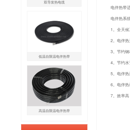
双导发热电缆
电伴热带
电伴热系统
1。全天
2。电伴
3。节约
低温自限温电伴热带
4。节约
5。电伴
6。电伴
7。效率
高温自限温电伴热带