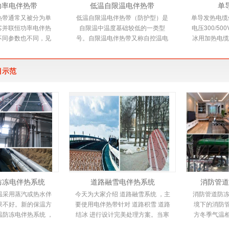
功率电伴热带
低温自限温电伴热带
单
热带通常又被分为单
低温自限温电伴热带（防护型）是
单导发热电缆依
芯并联恒功率电伴热
自限温中温度基础较低的一类型
电压300/5
不同参数也不同，见
号。自限温电伴热带又称自控温电
冰用加热电缆
。并联恒功率电热带
伴热带，它是新一代唯一带状恒温
缆适用范围 
个发热节在
电热产品，由高分子
烯绝缘
目示范
防冻电伴热系统
道路融雪电伴热系统
消防管道
温采用蒸汽或热水伴
今天为大家介绍 道路融雪系统 ，主
消防管道防冻
果不好。新的保温方
要使用电伴热带针对 道路积雪 道路
境下的消防
温防冻电伴热系统 ，
结冰 进行设计完美处理方案。当寒
方冬季气温
统环保且易于安装。
潮来临时，道路坡道上会形成冰
送管道都不