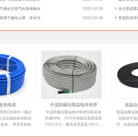
气液化天然气应急储备站
2020-03-26
当介质温度
统用于融化山脊、排水沟
2020-03-26
管道防冻伴
发热电缆
中温防爆自限温电伴热带
低温自
IEC60800《额定
中温防爆自限温电伴热带结构具有
低温自限温
0V生活设施加热和防结
防爆特性，10℃环境最高表面温度
自限温中温
标准。 单导发热电
105℃5℃、最高承受温度135℃，
号。自限温
规范适用于交联聚乙
自限温电伴热带又称自控温电伴热
伴热带，它
铝带屏蔽，防
带，它是新一代唯一带
电热