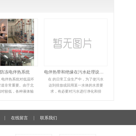
防冻电伴热系统
电伴热带和绝缘在污水处理设备中的应用
 电伴热系统对低温环
在 的日常工业生产中，为了使污水
管道非常重要。由于北
达到排放或回用某一水体的水质要
相对较低，各种液体输
求，有必要对污水进行净化和排
同程度地冻结甚至爆
放。在实际操作过程中，会遇到排
给人们的工作和
污管道冻结堵塞，无
|
在线留言
|
联系我们