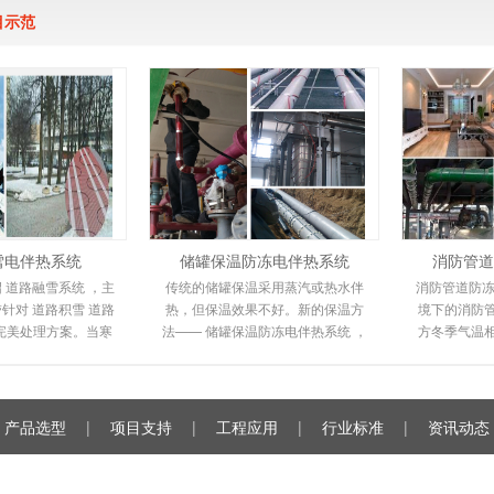
目示范
雪电伴热系统
储罐保温防冻电伴热系统
消防管道
 道路融雪系统 ，主
传统的储罐保温采用蒸汽或热水伴
消防管道防冻
针对 道路积雪 道路
热，但保温效果不好。新的保温方
境下的消防
完美处理方案。当寒
法—— 储罐保温防冻电伴热系统 ，
方冬季气温
路坡道上会形成冰
电伴热保温系统环保且易于安装。
送管道都不
很容易滑倒
由于其高性能和
裂，
产品选型
|
项目支持
|
工程应用
|
行业标准
|
资讯动态