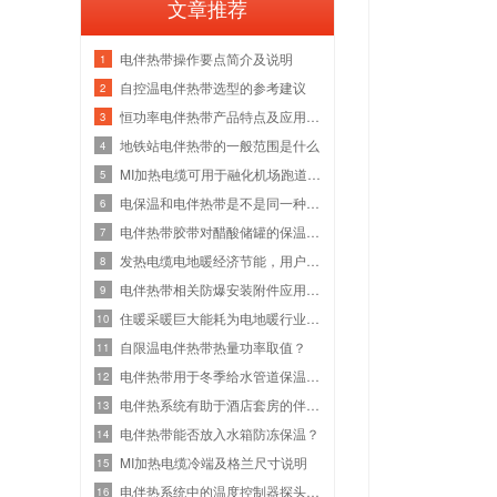
文章推荐
电伴热带操作要点简介及说明
1
自控温电伴热带选型的参考建议
2
恒功率电伴热带产品特点及应用场合
3
地铁站电伴热带的一般范围是什么
4
MI加热电缆可用于融化机场跑道和道路上
5
电保温和电伴热带是不是同一种产品呢？
6
电伴热带胶带对醋酸储罐的保温效果良好
7
发热电缆电地暖经济节能，用户数量直线
8
电伴热带相关防爆安装附件应用介绍
9
住暖采暖巨大能耗为电地暖行业带来新的
10
自限温电伴热带热量功率取值？
11
电伴热带用于冬季给水管道保温一个小时
12
电伴热系统有助于酒店套房的伴热和隔热
13
电伴热带能否放入水箱防冻保温？
14
MI加热电缆冷端及格兰尺寸说明
15
电伴热系统中的温度控制器探头在哪里？
16