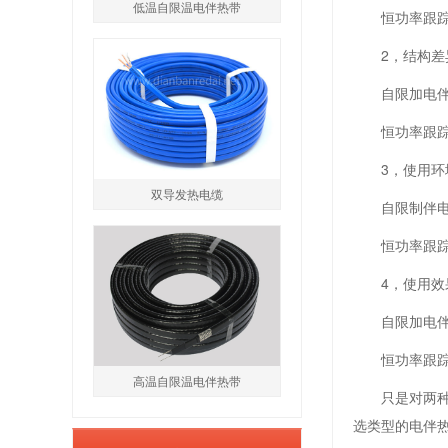
低温自限温电伴热带
恒功率跟
2，结构差
自限加电伴
恒功率跟
3，使用环
双导发热电缆
自限制伴
恒功率跟
4，使用效
自限加电
恒功率跟
高温自限温电伴热带
只是对两
选类型的电伴