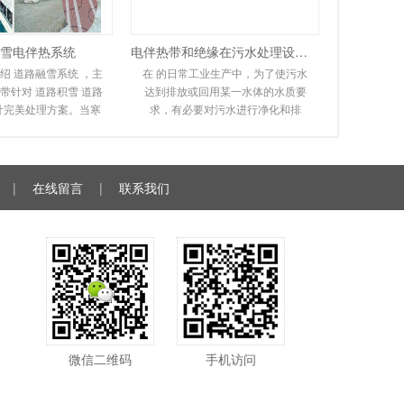
雪电伴热系统
电伴热带和绝缘在污水处理设备中的应用
绍 道路融雪系统 ，主
在 的日常工业生产中，为了使污水
带针对 道路积雪 道路
达到排放或回用某一水体的水质要
计完美处理方案。当寒
求，有必要对污水进行净化和排
道路坡道上会形成冰
放。在实际操作过程中，会遇到排
，很容易滑倒
污管道冻结堵塞，无
|
在线留言
|
联系我们
微信二维码
手机访问