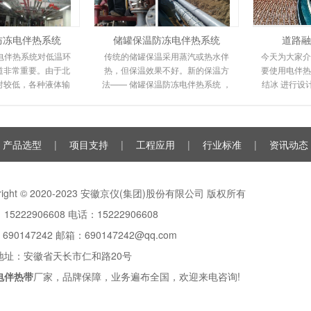
防冻电伴热系统
储罐保温防冻电伴热系统
道路融
电伴热系统对低温环
传统的储罐保温采用蒸汽或热水伴
今天为大家介
道非常重要。由于北
热，但保温效果不好。新的保温方
要使用电伴热
对较低，各种液体输
法—— 储罐保温防冻电伴热系统 ，
结冰 进行设
程度地冻结甚至爆
电伴热保温系统环保且易于安装。
潮来临时，
人们的工作和
由于其高性能和
雪
产品选型
|
项目支持
|
工程应用
|
行业标准
|
资讯动态
yright © 2020-2023 安徽京仪(集团)股份有限公司 版权所有
15222906608 电话：15222906608
：
690147242
邮箱：690147242@qq.com
地址：安徽省天长市仁和路20号
电伴热带
厂家，品牌保障，业务遍布全国，欢迎来电咨询!