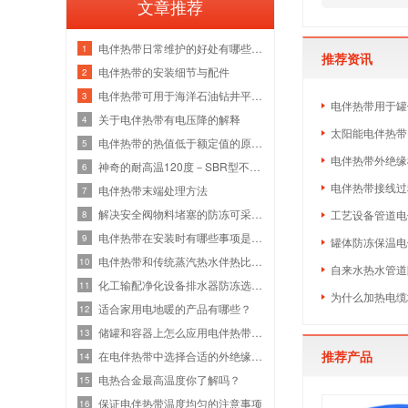
文章推荐
电伴热带日常维护的好处有哪些，你造吗
1
推荐资讯
电伴热带的安装细节与配件
2
电伴热带可用于海洋石油钻井平台的管道
3
电伴热带用于罐
关于电伴热带有电压降的解释
4
太阳能电伴热带
电伴热带的热值低于额定值的原因是什么
5
电伴热带外绝缘
神奇的耐高温120度－SBR型不着火电伴热带
6
电伴热带接线过
电伴热带末端处理方法
7
解决安全阀物料堵塞的防冻可采用电伴热
工艺设备管道电
8
电伴热带在安装时有哪些事项是需要注意
9
罐体防冻保温电
电伴热带和传统蒸汽热水伴热比较具有的
10
自来水热水管道
化工输配净化设备排水器防冻选用自限温
11
为什么加热电缆
适合家用电地暖的产品有哪些？
12
储罐和容器上怎么应用电伴热带保温呢
13
推荐产品
在电伴热带中选择合适的外绝缘作用
14
电热合金最高温度你了解吗？
15
保证电伴热带温度均匀的注意事项
16