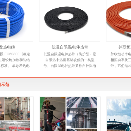
发热电缆
低温自限温电伴热带
并联恒
IEC60800《额定
低温自限温电伴热带（防护型）是
并联恒功率
0V生活设施加热和防结
自限温中温度基础较低的一类型
相恒功率及
标准。 单导发热电
号。自限温电伴热带又称自控温电
带，它们结
规范适用于交联聚乙
伴热带，它是新一代唯一带状恒温
下文详细介
铝带屏蔽，防
电热产品，由高分子
是由
目示范