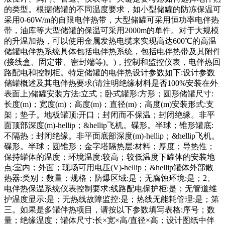
的类型。根据储罐的不同温度要求，如小型储罐的防冻保温可
采用0-60W/m的自限电伴热带，大型储罐可采用恒功率电伴热
带，油库等大型储罐的保温可采用2000m的单件。对于大规模
的升温加热，可以使用金属发热电缆来实现高达600℃的高温
储罐电伴热系统具体包括电伴热系统，包括电伴热带及其附件
(接线盒、固定带、密封端等)。)，控制和监控仪表，电伴热回
路配电和控制柜。特定储罐的电伴热设计参数如下:设计参数
储罐概述及其电伴热要求(请注明绝缘材料是否100%安装在外
表面上)储罐安装方法:立式；卧式罐形:方形；圆形储罐尺寸:
长度(m)；宽度(m)；高度(m)；直径(m)；高度(m)安装形式:支
架；垫子。地板罐顶:开口；封闭而不保温；封闭绝缘。非平
面顶部深度(m)-hellip；&hellip飞机。碟形。半球；锥形罐底:
不隔热；封闭绝缘。非平面底部深度(m)-hellip；&hellip飞机。
碟形。半球；圆锥形；金字塔隔热层:材料；厚度；导热性；
保持罐体的温度；环境温度:较高；较低温度下罐体的安装地
点:室内；外面；现场可用电压(V)-hellip；&hellip罐体外部散
热器:类别；数量；规格；防爆区域:是；无腐蚀环境:是；2、
电伴热保温系统仪表控制要求:线路配电保护柜:是；无管道维
护温度显示:是；无热线故障监控:是；热线无能耗管理:是；第
三。如果是多罐伴热项目，请按以下参数填写表格:序号；数
量；绝缘温度；罐体尺寸:长×宽×高/直径×高；设计图纸中伴