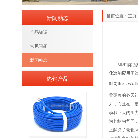
当前位置：
主页
新闻动态
产品知识
常见问题
新闻动态
MI矿物
化冰的应用
周
热销产品
680)this . wid
雪覆盖的冬天
力，而且在一
动和巨大的压
为其结构坚固
上解决了老化