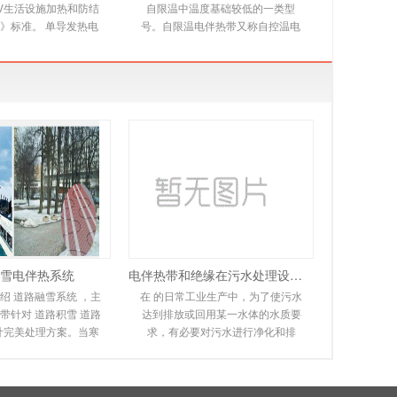
00V生活设施加热和防结
自限温中温度基础较低的一类型
》标准。 单导发热电
号。自限温电伴热带又称自控温电
本规范适用于交联聚乙
伴热带，它是新一代唯一带状恒温
，铝带屏蔽，防
电热产品，由高分子
雪电伴热系统
电伴热带和绝缘在污水处理设备中的应用
绍 道路融雪系统 ，主
在 的日常工业生产中，为了使污水
带针对 道路积雪 道路
达到排放或回用某一水体的水质要
计完美处理方案。当寒
求，有必要对污水进行净化和排
道路坡道上会形成冰
放。在实际操作过程中，会遇到排
，很容易滑倒
污管道冻结堵塞，无