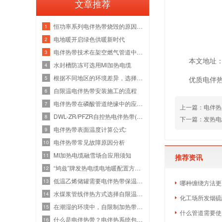
文章推荐
恒功率系列电伴热带烧毁的原因是什么？
1
电地暖开启绿色供暖新时代
2
电伴热带技术在架空燃气管道中的运用
3
本文地址：htt
水封槽防冻可选用MI加热电缆
4
根据不同地区的环境差异，选择电伴热带
5
优质电伴
自限温电伴热带安装施工的流程
6
电伴热带在磷酸管道绝缘中的应用介绍
7
上一篇：
电伴热
DWL-ZR/PFZR自控热电伴热带(中低温系列火灾
8
下一篇：
发热电
电伴热带表面温度计算公式:
9
电伴热带常见故障原因分析
10
MI加热电缆融雪场合应用须知
11
推荐资讯
“鸠兹”牌发热电缆电地暖配置方案报价
12
低温乙烯储罐需要电伴热带保温吗？
13
哪种缠绕方法更
水煤浆管线伴热方式选择自限温电伴热带
14
化工场所发烟硫
在潮湿的环境中，自限制加热带和附件如
15
什么管道需要使
什么是电伴热带？电伴热系统包括那些？
16