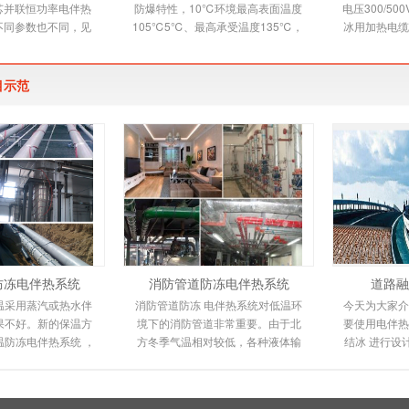
芯并联恒功率电伴热
防爆特性，10℃环境最高表面温度
电压300/5
不同参数也不同，见
105℃5℃、最高承受温度135℃，
冰用加热电缆
。并联恒功率电热带
自限温电伴热带又称自控温电伴热
缆适用范围 
个发热节在
带，它是新一代唯一带
烯绝缘
目示范
防冻电伴热系统
消防管道防冻电伴热系统
道路融
温采用蒸汽或热水伴
消防管道防冻 电伴热系统对低温环
今天为大家介
果不好。新的保温方
境下的消防管道非常重要。由于北
要使用电伴热
温防冻电伴热系统 ，
方冬季气温相对较低，各种液体输
结冰 进行设
统环保且易于安装。
送管道都不同程度地冻结甚至爆
潮来临时，
其高性能和
裂，给人们的工作和
雪