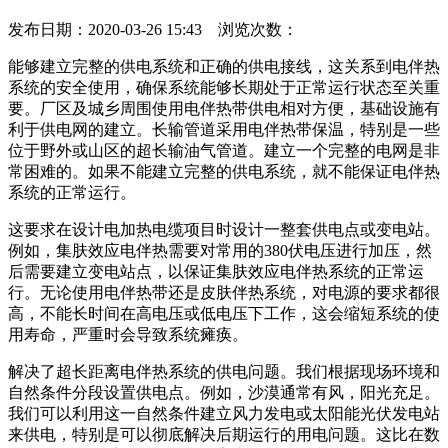
发布日期：2020-03-26 15:43 浏览次数：
能够建立完整的供电系统和正确的供电接线，这关系到电伴热
系统的安全使用，确保系统能够长期处于正常运行状态至关重
要。厂区及城乡周围使用电伴热带供电相对方便，基础设施有
利于供电网的建立。长输管道采用电伴热带保温，特别是一些
位于野外或山区的超长输油气管道。建立一个完整的电网是非
常困难的。如果不能建立完整的供电系统，就不能保证电伴热
系统的正常运行。
这要求在设计电加热电缆项目时设计一整套供电点或变电站。
例如，集肤效应电伴热需要对常用的380伏电压进行加压，然
后需要建立变电站点，以保证集肤效应电伴热系统的正常运
行。无论使用电伴热带还是皮肤伴热系统，对电源的要求都很
高，不能长时间在高电压或低电压下工作，这会缩短系统的使
用寿命，严重时会导致系统瘫痪。
解决了超长距离电伴热系统的供电问题。我们根据现场环境和
自然条件分段设置供电点。例如，沙漠通常有风，阳光充足。
我们可以利用这一自然条件建立风力发电或太阳能光伏发电站
来供电，特别是可以彻底解决后期运行的用电问题。这比在数