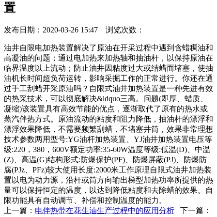
置
发布日期：2020-03-26 15:47 浏览次数：
油井自限电加热装置解决了原油在开采过程中遇到含蜡稠油和
高凝油的问题；通过电加热来加热轴和抽油杆，以保持原油在
临界温度以上流动；防止油井因粘度过大或结蜡而堵塞，使抽
油机长时间超负荷运转，影响采掘工作的正常进行。你还在通
过手工刮蜡开采原油吗？自限式油井加热装置是一种先进有效
的热采技术，可以彻底解决&ldquo三高。问题(即厚、蜡质、
凝缩)该装置具有高效节能的优点，逐渐取代了原有的热水或
蒸汽伴热方式。原油流动的粘度和阻力降低，抽油杆的漂浮和
漂浮效果降低，不需要频繁刮蜡，不堵塞井筒，效果非常理想
技术参数两用型号:YG油杆加热装置、YJ油井加热装置电压等
级:220，380，600V额定功率:35-60W温度等级:低温(D)、中温
(Z)、高温(G)结构形式:防爆保护(PF)、防爆屏蔽(PJ)、防爆防
腐(PJz、PFz)较大使用长度:2000米工作原理自限式油井加热装
置以电为动力源，沿杆或筒方向输出梯型加热功率所提供的热
量可以保持恒定的温度，以达到降低粘度和去除蜡的效果。自
限功能具有自动调节、补偿和控制温度的能力。
上一篇：
电伴热带在花生油生产过程中的应用分析
下一篇：