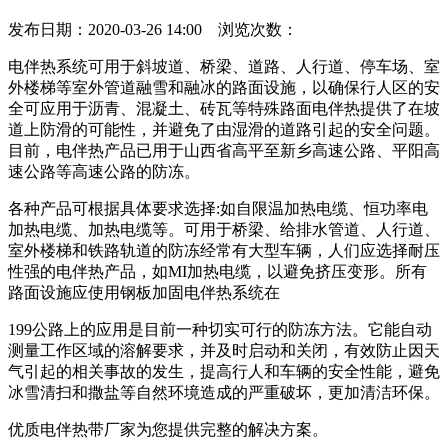
发布日期：2020-03-26 14:00 浏览次数：
电伴热系统可用于斜坡道、桥梁、道路、人行道、停车场、室
外楼梯等室外管道融雪和融冰的路面设施，以确保行人区的安
全可应用于沥青、混凝土、砖瓦等特殊路面电伴热提供了在坡
道上防滑的可能性，并避免了由湿滑的道路引起的安全问题。
目前，电伴热产品已用于山西省高平至新乡高速公路、平阳高
速公路等高速公路的防冻。
各种产品可根据具体要求选择:如自限温加热电缆、恒功率电
加热电缆、加热电缆等。可用于桥梁、给排水管道、人行道、
室外楼梯和铁路轨道的防冻经常有大型车辆，人们应选择耐压
性强的电伴热产品，如MI加热电缆，以避免挤压变形。所有
路面设施应使用钢板加固电伴热系统在
199公路上的应用是目前一种切实可行的防冻方法。它能自动
测量工作区域的溶解要求，并及时启动和关闭，有效防止因天
气引起的相关事故的发生，提高行人和车辆的安全性能，避免
冰雪清扫和撒盐等自然环境造成的严重破坏，更加清洁环保。
优质电伴热带厂家为您提供完整的解决方案。