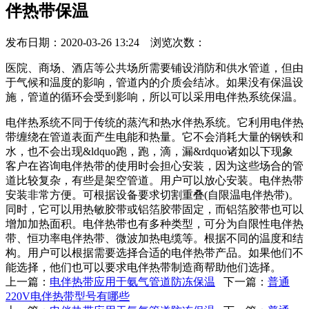
伴热带保温
发布日期：2020-03-26 13:24 浏览次数：
医院、商场、酒店等公共场所需要铺设消防和供水管道，但由
于气候和温度的影响，管道内的介质会结冰。如果没有保温设
施，管道的循环会受到影响，所以可以采用电伴热系统保温。
电伴热系统不同于传统的蒸汽和热水伴热系统。它利用电伴热
带缠绕在管道表面产生电能和热量。它不会消耗大量的钢铁和
水，也不会出现&ldquo跑，跑，滴，漏&rdquo诸如以下现象
客户在咨询电伴热带的使用时会担心安装，因为这些场合的管
道比较复杂，有些是架空管道。用户可以放心安装。电伴热带
安装非常方便。可根据设备要求切割重叠(自限温电伴热带)。
同时，它可以用热敏胶带或铝箔胶带固定，而铝箔胶带也可以
增加加热面积。电伴热带也有多种类型，可分为自限性电伴热
带、恒功率电伴热带、微波加热电缆等。根据不同的温度和结
构。用户可以根据需要选择合适的电伴热带产品。如果他们不
能选择，他们也可以要求电伴热带制造商帮助他们选择。
上一篇：
电伴热带应用于氨气管道防冻保温
下一篇：
普通
220V电伴热带型号有哪些