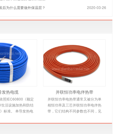
装后为什么需要做外保温层？
2020-03-26
导发热电缆
并联恒功率电伴热带
照IEC60800《额定
并联恒功率电热带通常又被分为单
00V生活设施加热和防结
相恒功率及三芯并联恒功率电伴热
》标准。 单导发热电
带，它们结构不同参数也不同，见
本规范适用于交联聚乙
下文详细介绍。并联恒功率电热带
，铝带屏蔽，防
是由多个发热节在