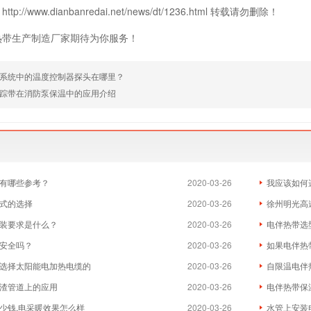
p://www.dianbanredai.net/news/dt/1236.html 转载请勿删除！
热带生产制造厂家期待为你服务！
系统中的温度控制器探头在哪里？
踪带在消防泵保温中的应用介绍
有哪些参考？
2020-03-26
我应该如何
式的选择
2020-03-26
徐州明光高
装要求是什么？
2020-03-26
电伴热带选
安全吗？
2020-03-26
如果电伴热
选择太阳能电加热电缆的
2020-03-26
自限温电伴
渣管道上的应用
2020-03-26
电伴热带保
少钱,电采暖效果怎么样
2020-03-26
水管上安装