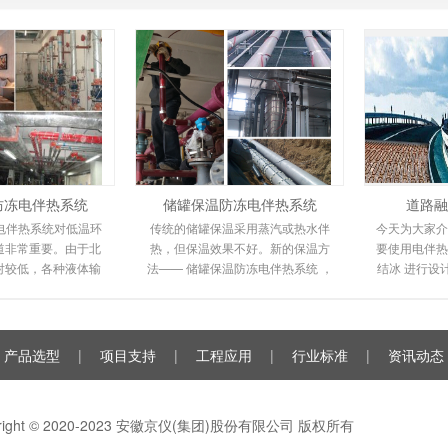
防冻电伴热系统
储罐保温防冻电伴热系统
道路融
电伴热系统对低温环
传统的储罐保温采用蒸汽或热水伴
今天为大家介
道非常重要。由于北
热，但保温效果不好。新的保温方
要使用电伴热
对较低，各种液体输
法—— 储罐保温防冻电伴热系统 ，
结冰 进行设
程度地冻结甚至爆
电伴热保温系统环保且易于安装。
潮来临时，
人们的工作和
由于其高性能和
雪
产品选型
|
项目支持
|
工程应用
|
行业标准
|
资讯动态
yright © 2020-2023 安徽京仪(集团)股份有限公司 版权所有