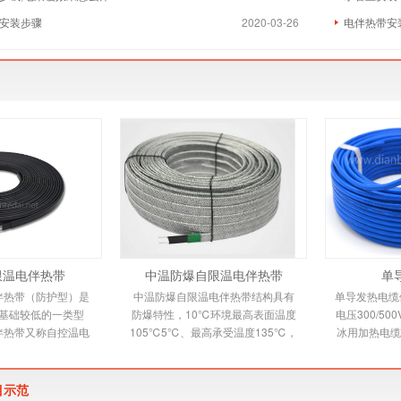
安装步骤
2020-03-26
电伴热带安
限温电伴热带
中温防爆自限温电伴热带
单
伴热带（防护型）是
中温防爆自限温电伴热带结构具有
单导发热电缆依
基础较低的一类型
防爆特性，10℃环境最高表面温度
电压300/5
伴热带又称自控温电
105℃5℃、最高承受温度135℃，
冰用加热电缆
新一代唯一带状恒温
自限温电伴热带又称自控温电伴热
缆适用范围 
品，由高分子
带，它是新一代唯一带
烯绝缘
目示范