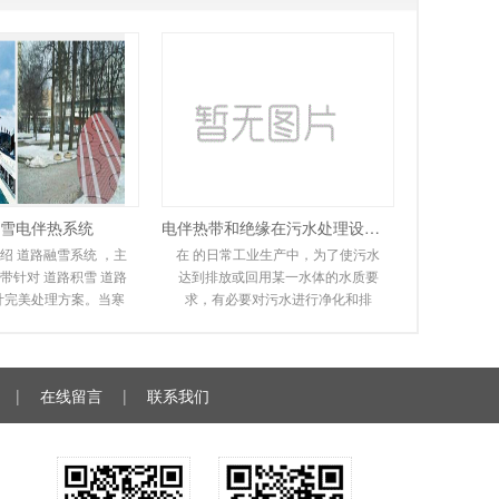
雪电伴热系统
电伴热带和绝缘在污水处理设备中的应用
绍 道路融雪系统 ，主
在 的日常工业生产中，为了使污水
带针对 道路积雪 道路
达到排放或回用某一水体的水质要
计完美处理方案。当寒
求，有必要对污水进行净化和排
道路坡道上会形成冰
放。在实际操作过程中，会遇到排
，很容易滑倒
污管道冻结堵塞，无
|
在线留言
|
联系我们