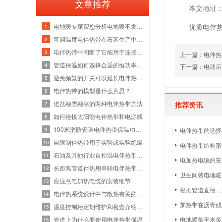
文章推荐
本文地址：htt
电地暖专家帮您分析电地暖不发热的原因
优质电伴
1
可调温度电伴热带在石苯生产中的效益
2
电伴热带中间断了它能用于连接吗？
3
上一篇：
电伴热
管道保温如何选择合适的恒功率电伴热带
4
下一篇：
电动示
避免频繁的开关可以延长电伴热带的使用
5
电伴热带的模型是什么意思？
6
道岔融雪融冰的两种电伴热带方法
推荐资讯
7
如何连接太阳能电伴热带和电源线
8
100米消防管道电伴热带保温功率是多少
9
电伴热带的选择
自限制伴热带用于实验或实验绝缘
10
电伴热带结构形
石油及其他行业自控温电伴热带全国市场
11
电加热电缆的安
长距离管道伴热用串联电伴热带功能介绍
12
卫生间装电地暖
应注意电加热电缆的安装细节
13
根据管道直径，
电伴热系统设计中与散热有关的因素有哪
14
加热带在沥青残
温度控制柜定期维护和检查介绍——电伴
15
管道上为什么要使用电伴热带保温
电地暖每平米多
16