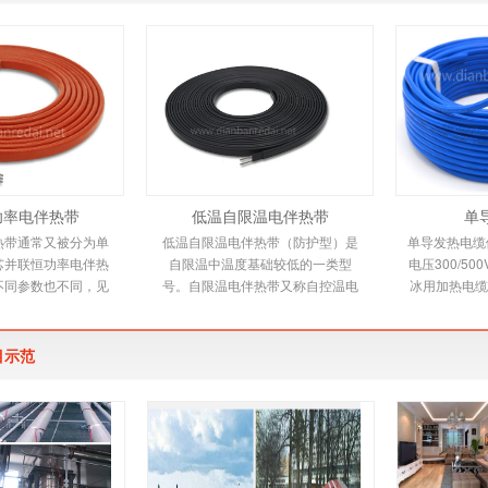
功率电伴热带
低温自限温电伴热带
单
热带通常又被分为单
低温自限温电伴热带（防护型）是
单导发热电缆依
芯并联恒功率电伴热
自限温中温度基础较低的一类型
电压300/5
不同参数也不同，见
号。自限温电伴热带又称自控温电
冰用加热电缆
。并联恒功率电热带
伴热带，它是新一代唯一带状恒温
缆适用范围 
个发热节在
电热产品，由高分子
烯绝缘
目示范