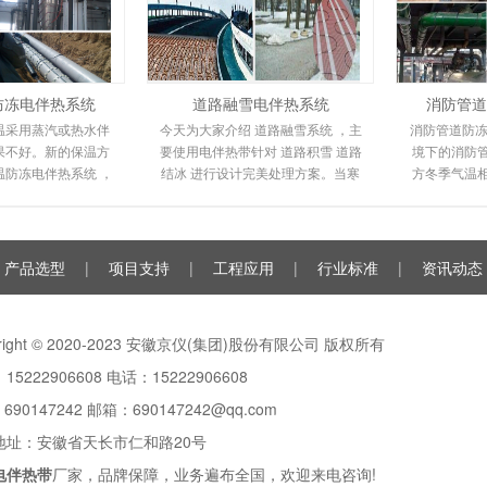
防冻电伴热系统
道路融雪电伴热系统
消防管道
温采用蒸汽或热水伴
今天为大家介绍 道路融雪系统 ，主
消防管道防冻
果不好。新的保温方
要使用电伴热带针对 道路积雪 道路
境下的消防
温防冻电伴热系统 ，
结冰 进行设计完美处理方案。当寒
方冬季气温
统环保且易于安装。
潮来临时，道路坡道上会形成冰
送管道都不
其高性能和
雪，很容易滑倒
裂，
产品选型
|
项目支持
|
工程应用
|
行业标准
|
资讯动态
yright © 2020-2023 安徽京仪(集团)股份有限公司 版权所有
15222906608 电话：15222906608
：
690147242
邮箱：690147242@qq.com
地址：安徽省天长市仁和路20号
电伴热带
厂家，品牌保障，业务遍布全国，欢迎来电咨询!