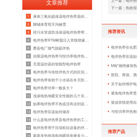
上一篇：
电伴热
文章推荐
下一篇：
热收缩
液体三氧化硫保温电伴热带器的选型
1
聊城体育馆天沟融雪
2
推荐资讯
排污水管道防冻保温电伴热带帮您解决
3
电伴热带RTM树脂注入管线绝缘安装注意事
4
电伴热带在化肥
费县电厂烟气脱硫伴热
5
自限温电伴热带与恒功率电伴热带的区别
电伴热带应该如
6
无需温控器的智能型电伴热带
7
MI矿物绝缘加
电伴热带与传统伴热方式的区别，以及运
8
医院、商场、酒
电伴热带有助于小水箱在冬天防冻保暖
9
关于如何维护电
电伴热带功率一般多大？
10
避免电伴热带烫
浅谈电热地暖安全性能的几个关键点
11
柴油管线使用自
如果电伴热带不热或没有达到设计温度，
12
与恒功率伴热相
电伴热带应该如何储存
13
什么是电伴热带及电伴热带的工作原理
14
电伴热带用于压缩机站设备的伴热和绝缘
15
推荐产品
家庭发热电缆电地暖耗电量多少，有辐射
16