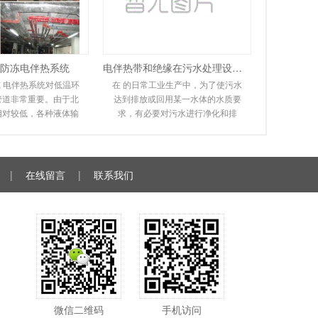
防冻电伴热系统
电伴热带和绝缘在污水处理设备中的应用
 电伴热系统对低温环
在 的日常工业生产中，为了使污水
管道非常重要。由于北
达到排放或回用某一水体的水质要
相对较低，各种液体输
求，有必要对污水进行净化和排
同程度地冻结甚至爆
放。在实际操作过程中，会遇到排
给人们的工作和
污管道冻结堵塞，无
|
在线留言
|
联系我们
微信二维码
手机访问