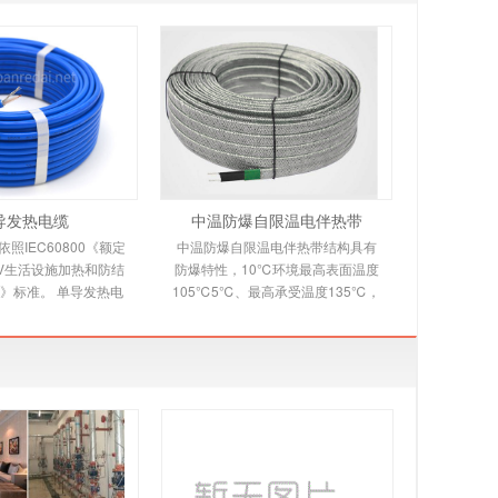
导发热电缆
中温防爆自限温电伴热带
照IEC60800《额定
中温防爆自限温电伴热带结构具有
00V生活设施加热和防结
防爆特性，10℃环境最高表面温度
》标准。 单导发热电
105℃5℃、最高承受温度135℃，
本规范适用于交联聚乙
自限温电伴热带又称自控温电伴热
，铝带屏蔽，防
带，它是新一代唯一带