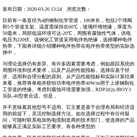
发布日期：2020-03-26 13:24 浏览次数：
目前有一条直径为4的钢制化学管道，100米长，包括2个球阀
和5个管道支架。温度需保持在60℃，玻璃纤维绝缘，厚度为
50毫米，局部低温环境可达-20℃，周围有腐蚀性气体，供电
电压为220伏。该钢化工管道采用电伴热绝缘，选择哪种电伴
热带，下面将详细介绍哪种电伴热带在电伴热带类型的实际选
择中，
与理论选择仍有差异。有许多因素需要考虑，例如跟踪系统的
周围环境和技术要求，以及产品的性能指标。选择应基于经
济、适用和合理分配的原则。从产品性能指标和实际计算结果
来看，推荐将单相并联恒功率电伴热带40W/m用于上述钢制化
工管道的绝缘。考虑到腐蚀环境需要加强，RDP2(Q)-JBOY3
乐队-40型更合适。但是，
并不意味着其他型号不适用。它主要是基于合理布局和经济适
用的前提下，灵活控制选择方法。如在选择过程中有任何疑
问，可随时联系电加热电缆制造商的技术部门，使选择的产品
能够真正满足实际工艺要求。有各种类型的