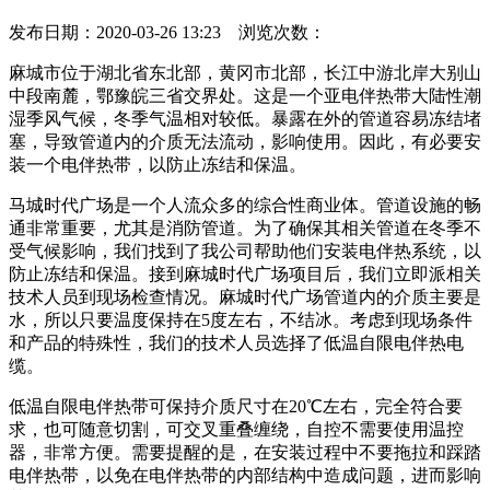
发布日期：2020-03-26 13:23 浏览次数：
麻城市位于湖北省东北部，黄冈市北部，长江中游北岸大别山
中段南麓，鄂豫皖三省交界处。这是一个亚电伴热带大陆性潮
湿季风气候，冬季气温相对较低。暴露在外的管道容易冻结堵
塞，导致管道内的介质无法流动，影响使用。因此，有必要安
装一个电伴热带，以防止冻结和保温。
马城时代广场是一个人流众多的综合性商业体。管道设施的畅
通非常重要，尤其是消防管道。为了确保其相关管道在冬季不
受气候影响，我们找到了我公司帮助他们安装电伴热系统，以
防止冻结和保温。接到麻城时代广场项目后，我们立即派相关
技术人员到现场检查情况。麻城时代广场管道内的介质主要是
水，所以只要温度保持在5度左右，不结冰。考虑到现场条件
和产品的特殊性，我们的技术人员选择了低温自限电伴热电
缆。
低温自限电伴热带可保持介质尺寸在20℃左右，完全符合要
求，也可随意切割，可交叉重叠缠绕，自控不需要使用温控
器，非常方便。需要提醒的是，在安装过程中不要拖拉和踩踏
电伴热带，以免在电伴热带的内部结构中造成问题，进而影响