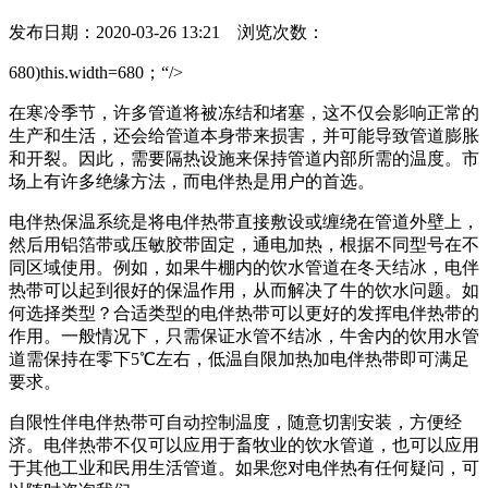
发布日期：2020-03-26 13:21 浏览次数：
680)this.width=680；“/>
在寒冷季节，许多管道将被冻结和堵塞，这不仅会影响正常的
生产和生活，还会给管道本身带来损害，并可能导致管道膨胀
和开裂。因此，需要隔热设施来保持管道内部所需的温度。市
场上有许多绝缘方法，而电伴热是用户的首选。
电伴热保温系统是将电伴热带直接敷设或缠绕在管道外壁上，
然后用铝箔带或压敏胶带固定，通电加热，根据不同型号在不
同区域使用。例如，如果牛棚内的饮水管道在冬天结冰，电伴
热带可以起到很好的保温作用，从而解决了牛的饮水问题。如
何选择类型？合适类型的电伴热带可以更好的发挥电伴热带的
作用。一般情况下，只需保证水管不结冰，牛舍内的饮用水管
道需保持在零下5℃左右，低温自限加热加电伴热带即可满足
要求。
自限性伴电伴热带可自动控制温度，随意切割安装，方便经
济。电伴热带不仅可以应用于畜牧业的饮水管道，也可以应用
于其他工业和民用生活管道。如果您对电伴热有任何疑问，可