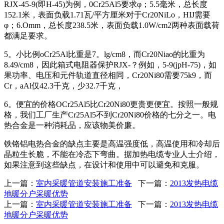
RJX-45-9(即H-45)为例，0Cr25Al5要求φ；5.5毫米，总长度
152.1米，表面负载1.71瓦/平方厘米对于Cr20NiLo，HIJ需要
φ；6.Omm，总长度238.5米，表面负载1.0W/cm2两种表面载荷
都满足要求。
5。小比例oCr25Al比重是7。lg/cm8，而Cr20Niao的比重为
8.49/cm8，因此箱式电阻器保护RJX-？例如，5-9(jpH-75)，如
果功率、电压和元件轨道直径相同，Cr20Ni80需要75k9，而
Cr，aAl仅42.3千克，少32.7千克，
6。便宜的价格OCr25Al5比Cr20Ni80更贵更便宜。按照一般规
格，我们工厂生产Cr25Al5不到Cr20Ni80价格的七分之一。电
热合金是一种消耗品，应该物美价廉。
铁铬铝电热合金的缺点主要是高温强度低，高温使用和冷却后
晶粒生长脆，不能在冷态下弯曲。据加热电缆专业人士介绍，
如果注意到这些缺点，在设计和使用中可以避免和克服。
上一篇：
室内采暖管道安装施工准备
下一篇：
2013发热电缆
地暖分户采暖优势
上一篇：
室内采暖管道安装施工准备
下一篇：
2013发热电缆
地暖分户采暖优势