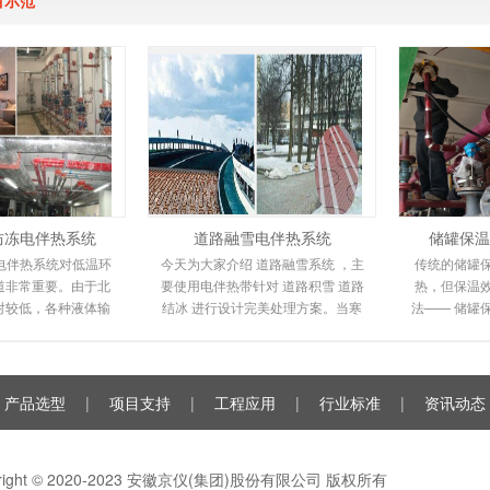
防冻电伴热系统
道路融雪电伴热系统
储罐保温
电伴热系统对低温环
今天为大家介绍 道路融雪系统 ，主
传统的储罐
道非常重要。由于北
要使用电伴热带针对 道路积雪 道路
热，但保温
对较低，各种液体输
结冰 进行设计完美处理方案。当寒
法—— 储罐
程度地冻结甚至爆
潮来临时，道路坡道上会形成冰
电伴热保温
人们的工作和
雪，很容易滑倒
由
产品选型
|
项目支持
|
工程应用
|
行业标准
|
资讯动态
yright © 2020-2023 安徽京仪(集团)股份有限公司 版权所有