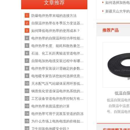
文章推荐
如何选择加热电
新疆天山大学的
防爆电伴热带末端的连接方法
1
自限温伴热带在冬季压力变送器防冻保温
2
推荐产品
如何降低电伴热带的使用成本？
3
电伴热带的自限温和恒功率性能有什么不
4
电伴热带长度、能耗和散热量怎么确定，
5
石油、化工长距离输送管道电伴热带的应
6
自限电加热电缆安装过程中有哪些误区
7
电伴热带安装设计需确定的参数及电伴热
8
电地暖专家告诉您如何选择优质发热电缆
9
天水配气压气站罐体采用环形低温加强热
10
钢质焦化管道保温电伴热系统的应用
11
低温自
工艺设备管道电伴热带控制方有哪些要求
12
低温自限温电
自限温中温度
电伴热带表面温度的计算
13
号。自限温电
电伴热带可用于泥浆泵管道的防冻
14
伴热带，它是
为什么市场上电热电缆的价格如此之低？
15
电热产
卫生间装电地暖安全吗？
16
应用范围及项