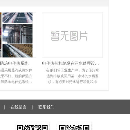
防冻电伴热系统
电伴热带和绝缘在污水处理设备中的应用
保温采用蒸汽或热水伴
在 的日常工业生产中，为了使污水
效果不好。新的保温方
达到排放或回用某一水体的水质要
保温防冻电伴热系统 ，
求，有必要对污水进行净化和排
系统环保且易于安装。
放。在实际操作过程中，会遇到排
于其高性能和
污管道冻结堵塞，无
|
在线留言
|
联系我们