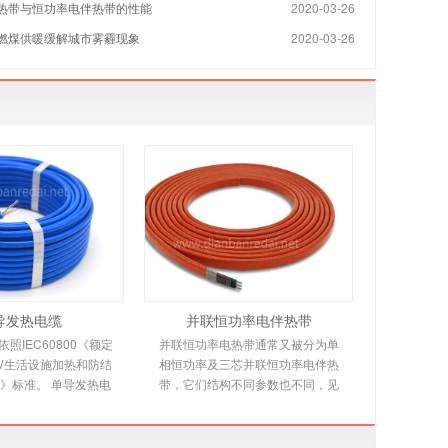
热带与恒功率电伴热带的性能
2020-03-26
燃煤供暖缓解城市雾霾现象
2020-03-26
导发热电缆
并联恒功率电伴热带
照IEC60800《额定
并联恒功率电热带通常又被分为单
00V生活设施加热和防结
相恒功率及三芯并联恒功率电伴热
》标准。 单导发热电
带，它们结构不同参数也不同，见
本规范适用于交联聚乙
下文详细介绍。并联恒功率电热带
，铝带屏蔽，防
是由多个发热节在