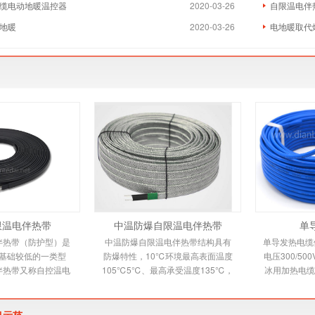
缆电动地暖温控器
2020-03-26
自限温电伴
地暖
2020-03-26
电地暖取代
限温电伴热带
中温防爆自限温电伴热带
单
伴热带（防护型）是
中温防爆自限温电伴热带结构具有
单导发热电缆依
基础较低的一类型
防爆特性，10℃环境最高表面温度
电压300/5
伴热带又称自控温电
105℃5℃、最高承受温度135℃，
冰用加热电缆
新一代唯一带状恒温
自限温电伴热带又称自控温电伴热
缆适用范围 
品，由高分子
带，它是新一代唯一带
烯绝缘
目示范