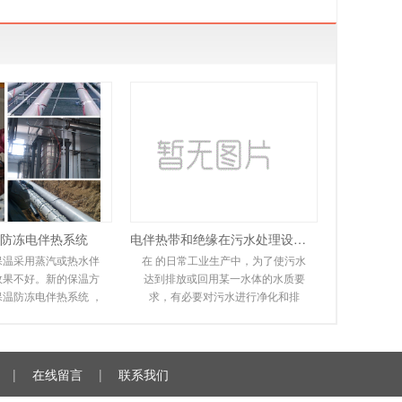
绍。并联恒功率电热带
自限温电伴热带又称自控温电伴热
多个发热节在
带，它是新一代唯一带
防冻电伴热系统
电伴热带和绝缘在污水处理设备中的应用
保温采用蒸汽或热水伴
在 的日常工业生产中，为了使污水
效果不好。新的保温方
达到排放或回用某一水体的水质要
保温防冻电伴热系统 ，
求，有必要对污水进行净化和排
系统环保且易于安装。
放。在实际操作过程中，会遇到排
于其高性能和
污管道冻结堵塞，无
|
在线留言
|
联系我们