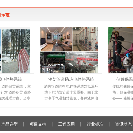
规范适用于交联聚乙
伴热带，它是新一代唯一带状恒温
下文详细介
铝带屏蔽，防
电热产品，由高分子
是由
目示范
雪电伴热系统
消防管道防冻电伴热系统
储罐保温
 道路融雪系统 ，主
消防管道防冻 电伴热系统对低温环
传统的储罐
针对 道路积雪 道路
境下的消防管道非常重要。由于北
热，但保温
完美处理方案。当寒
方冬季气温相对较低，各种液体输
法—— 储罐
路坡道上会形成冰
送管道都不同程度地冻结甚至爆
电伴热保温
很容易滑倒
裂，给人们的工作和
由
产品选型
|
项目支持
|
工程应用
|
行业标准
|
资讯动态