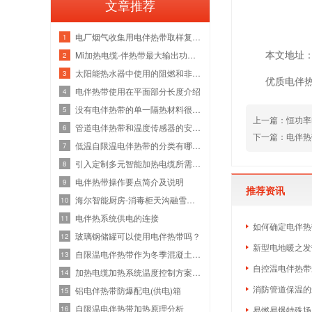
文章推荐
电厂烟气收集用电伴热带取样复合管
1
本文地址：htt
Mi加热电缆-伴热带最大输出功率及产品构
2
太阳能热水器中使用的阻燃和非阻燃电伴
3
优质电伴
电伴热带使用在平面部分长度介绍
4
没有电伴热带的单一隔热材料很难满足管
5
上一篇：
恒功率
管道电伴热带和温度传感器的安装位置
6
下一篇：
电伴热
低温自限温电伴热带的分类有哪些？
7
引入定制多元智能加热电缆所需的参数和
8
电伴热带操作要点简介及说明
9
推荐资讯
海尔智能厨房-消毒柜天沟融雪发热电缆项
10
电伴热系统供电的连接
11
如何确定电伴热
玻璃钢储罐可以使用电伴热带吗？
12
新型电地暖之发
自限温电伴热带作为冬季混凝土防冻养护
13
自控温电伴热带
加热电缆加热系统温度控制方案的选择
14
消防管道保温的
铝电伴热带防爆配电(供电)箱
15
自限温电伴热带加热原理分析
16
易燃易爆特殊场