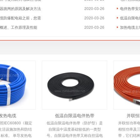
器跳闸的原因及解决方法
2020-03-26
电伴热带安
缆防爆配电箱之前，您需
2020-03-26
低温自限电
概述、工作原理及性能
2020-03-26
加热电缆土
发热电缆
低温自限温电伴热带
并联恒
IEC60800《额定
低温自限温电伴热带（防护型）是
并联恒功率
0V生活设施加热和防结
自限温中温度基础较低的一类型
相恒功率及
标准。 单导发热电
号。自限温电伴热带又称自控温电
带，它们结