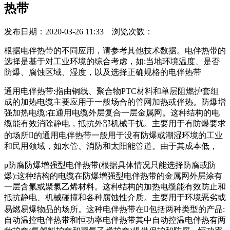
热带
发布日期：2020-03-26 11:33 浏览次数：
根据电伴热带的不同应用，请参考其他技术数据。电伴热带的
选择是基于对工业环境的综合考虑，如:当地环境温度、是否
防爆、腐蚀区域、湿度，以及选择正确规格的电伴热带
通用电伴热带:指由铜线、聚合物PTC材料和单层阻燃护套组
成的加热电缆主要应用于一般场合的管网加热或伴热。防爆增
强加热电缆:在通用电缆外层复合一层金属网。这种结构的电
缆能有效消除静电，抵抗外部机械干扰。主要用于有防爆要求
的场所的通用电伴热带一般用于没有防爆或潮湿环境的工业
和民用领域，如水管、消防和太阳能管道。由于其成本低，
p防腐防爆增强型电伴热带(根据具体情况只能选择防腐或防
爆):这种结构的电缆在防爆增强型电伴热带的金属网外层涂有
一层含氟或聚氯乙烯材料。这种结构的加热电缆能有效防止和
抵抗静电、机械碰撞和各种腐蚀性介质。主要用于环境恶劣或
易燃易爆物品的场所。这种电伴热带在包括两种类型的产品:
自动温控电伴热带和恒功率电伴热带其中自动控温电伴热有两