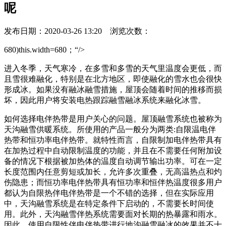
呢
发布日期：2020-03-26 13:20 浏览次数：
680)this.width=680；“/>
进入冬季，天气寒冷，在多雪和多雪的天气里温度会更低，而
且雪很难融化，特别是在北方地区，即使融化的雪水也会很快
形成冰。如果没有融冰融雪措施，屋顶会随着时间的推移而损
坏，因此用户将安装电热跟踪融雪融冰系统来融化冰雪。
如何选择电伴热带是用户关心的问题。屋顶融雪系统也被称为
天沟融雪供暖系统。所使用的产品一般分为两类:自限温电伴
热带和恒功率电伴热带。就特性而言，自限制加电伴热带具有
在加热过程中自动限制温度的功能，并且在不需要任何附加设
备的情况下根据被加热体的温度自动调节输出功率。可在一定
长度范围内任意剪短或加长，允许多次重叠，无高温热点和灼
伤隐患；而恒功率电伴热带具有恒功率和恒伴热温度很多用户
都认为自限热伴电伴热带是一个不错的选择，但在实际应用
中，天沟融雪系统是在特定条件下启动的，不需要长时间使
用。此外，天沟融雪伴热系统需要面对长期的热暴露和雨水。
因此，使用自限性伴电伴热带进行地沟融雪融冰的效果并不十