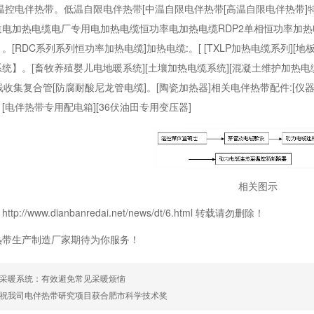
温控电伴热带。低温自限电伴热带[中温自限电伴热带[高温自限电伴热带
电加热电缆电厂专用电加热电缆恒功率电加热电缆RDP2单相恒功率加热电缆R
。[RDC系列系列恒功率加热电缆]加热电缆:。[ [TXLP加热电缆系列][
统】。[畜牧养殖婴儿电地暖系统][土壤加热电缆系统][混凝土维护加热电缆
在线收集复合管[防腐耐酸尼龙管电缆]。[陶瓷加热器]相关电伴热带配件:[仪
[电伴热带专用配电箱][36伏油田专用变压器]
相关图示
p://www.dianbanredai.net/news/dt/6.html 转载请勿删除！
热带生产制造厂家期待为你服务！
采暖系统：有效避免常见采暖烦恼
祝我司电伴热带研究项目获合肥市科学技术奖