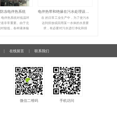
防冻电伴热系统
电伴热带和绝缘在污水处理设备中的应用
 电伴热系统对低温环
在 的日常工业生产中，为了使污水
管道非常重要。由于北
达到排放或回用某一水体的水质要
相对较低，各种液体输
求，有必要对污水进行净化和排
同程度地冻结甚至爆
放。在实际操作过程中，会遇到排
给人们的工作和
污管道冻结堵塞，无
|
在线留言
|
联系我们
微信二维码
手机访问