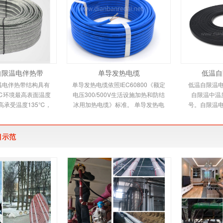
自限温电伴热带
单导发热电缆
低温自
温电伴热带结构具有
单导发热电缆依照IEC60800《额定
低温自限温
℃环境最高表面温度
电压300/500V生活设施加热和防结
自限温中温
高承受温度135℃，
冰用加热电缆》标准。 单导发热电
号。自限温
带又称自控温电伴热
缆适用范围 本规范适用于交联聚乙
伴热带，它
新一代唯一带
烯绝缘，铝带屏蔽，防
电热
目示范