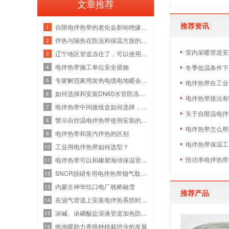
文章推荐
推荐资讯
自限电伴热带的老化会影响绝缘层的安全
1
伴热与隔热在防冻和保温方面的区别
2
室内采暖管道安
辽宁地区管道冻住了，可以使用电伴热带
3
电伴热带施工单位安全措施
冬季低温条件下
4
专家解惑家用发热电缆电地暖会老化吗
5
电伴热带在工业
如何选择和安装DN60水管防冻电加热电缆？
6
电伴热带接法有
电伴热带中间接线盒如何选择，怎么使用
7
关于自限温电伴
警示自控温电伴热带使用安装的六大误区
8
电伴热带怎么帮
电伴热带和蒸汽伴热的区别
9
电伴热带保温工
工业用电伴热带如何选型？
10
恒功率电伴热带
电伴热带可以和橡塑海绵保温管接触使用
11
SNCR脱硝专用电伴热带烟气取样伴热管
12
内蒙古神华坑口电厂栈桥融雪
13
推荐产品
在油气管道上安装电伴热系统时，是否需
14
浓碱、浓磷酸盐溶液管道加热防冻选用自
15
电地暖助力养殖种植栽培业的发展
16