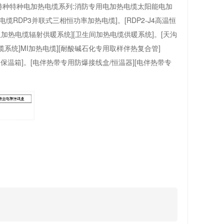
]特种特种电加热电缆系列:消防专用电加热电缆太阳能电加
DP3并联式三相恒功率加热电缆]。[RDP2-J4高温恒
地板加热电缆辐射供暖系统][卫生间加热电缆供暖系统]。[天沟
系统]MI加热电缆][耐酸碱石化专用取样伴热复合管]
器保温箱]。[电伴热带专用防爆接线盒/恒温器][电伴热带专