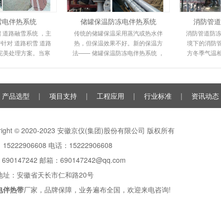
雪电伴热系统
储罐保温防冻电伴热系统
消防管道
 道路融雪系统 ，主
传统的储罐保温采用蒸汽或热水伴
消防管道防冻
针对 道路积雪 道路
热，但保温效果不好。新的保温方
境下的消防
完美处理方案。当寒
法—— 储罐保温防冻电伴热系统 ，
方冬季气温
路坡道上会形成冰
电伴热保温系统环保且易于安装。
送管道都不
很容易滑倒
由于其高性能和
裂，
产品选型
|
项目支持
|
工程应用
|
行业标准
|
资讯动态
yright © 2020-2023 安徽京仪(集团)股份有限公司 版权所有
15222906608 电话：15222906608
：
690147242
邮箱：690147242@qq.com
地址：安徽省天长市仁和路20号
电伴热带
厂家，品牌保障，业务遍布全国，欢迎来电咨询!