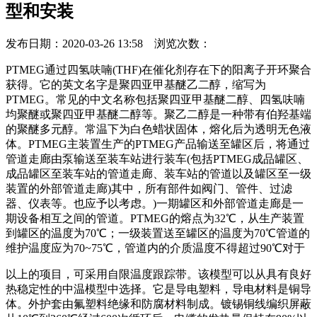
型和安装
发布日期：2020-03-26 13:58 浏览次数：
PTMEG通过四氢呋喃(THF)在催化剂存在下的阳离子开环聚合
获得。它的英文名字是聚四亚甲基醚乙二醇，缩写为
PTMEG。常见的中文名称包括聚四亚甲基醚二醇、四氢呋喃
均聚醚或聚四亚甲基醚二醇等。聚乙二醇是一种带有伯羟基端
的聚醚多元醇。常温下为白色蜡状固体，熔化后为透明无色液
体。PTMEG主装置生产的PTMEG产品输送至罐区后，将通过
管道走廊由泵输送至装车站进行装车(包括PTMEG成品罐区、
成品罐区至装车站的管道走廊、装车站的管道以及罐区至一级
装置的外部管道走廊)其中，所有部件如阀门、管件、过滤
器、仪表等。也应予以考虑。)一期罐区和外部管道走廊是一
期设备相互之间的管道。PTMEG的熔点为32℃，从生产装置
到罐区的温度为70℃；一级装置送至罐区的温度为70℃管道的
维护温度应为70~75℃，管道内的介质温度不得超过90℃对于
以上的项目，可采用自限温度跟踪带。该模型可以从具有良好
热稳定性的中温模型中选择。它是导电塑料，导电材料是铜导
体。外护套由氟塑料绝缘和防腐材料制成。镀锡铜线编织屏蔽