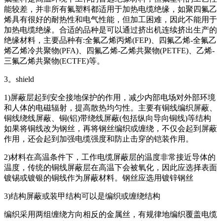
能较差，并非所有氟塑料都适用于加热电缆绝缘，如聚四氟乙
烯具有很好的耐热性和电气性能，但加工困难，因此不能用于
加热电缆绝缘。合适的品种是可以通过挤出机连续挤出生产的
绝缘材料，主要品种有:全氟乙烯丙烯(FEP)、四氟乙烯-全氟乙
烯乙烯冷共聚物(PFA)、四氟乙烯-乙烯共聚物(PETFE)、乙烯-
三氟乙烯共聚物(ECTFE)等。
3。shield
1)屏蔽层起到安全接地保护的作用，减少内部电场对外部环境
和人体的电磁辐射，提高散热均匀性。主要有铜线编织屏蔽、
铜线绕线屏蔽、铜(铝)带绕线屏蔽(包括纵向导向铜线)等结构
如果将铜线改为钢丝，再将钢丝编织或缠绕，不仅会起到屏蔽
作用，还会起到加强电缆强度和防止击穿的铠装作用。
2)材料在高温条件下，工作电缆屏蔽层的温度非常接近导体的
温度，传统的铜线屏蔽层在高温下会被氧化，因此应选择表面
镀锡或镀银的铜线作为屏蔽材料。钢丝应选用镀锌钢丝
3)结构屏蔽或装甲结构可以是编织或缠绕结构
编织采用两组缠绕方向相反的金属丝，有规律地编织覆盖电缆