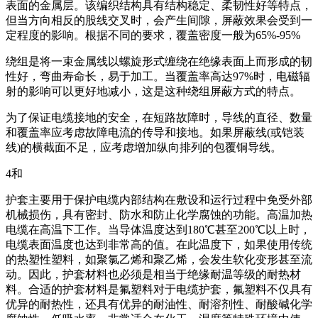
表面的金属层。该编织结构具有结构稳定、柔韧性好等特点，
但当方向相反的股线交叉时，会产生间隙，屏蔽效果会受到一
定程度的影响。根据不同的要求，覆盖密度一般为65%-95%
绕组是将一束金属线以螺旋形式缠绕在绝缘表面上而形成的韧
性好，弯曲寿命长，易于加工。当覆盖率高达97%时，电磁辐
射的影响可以更好地减小，这是这种绕组屏蔽方式的特点。
为了保证电缆接地的安全，在短路故障时，导线的直径、数量
和覆盖率应考虑故障电流的传导和接地。如果屏蔽线(或铠装
线)的横截面不足，应考虑增加纵向排列的包覆铜导线。
4和
护套主要用于保护电缆内部结构在敷设和运行过程中免受外部
机械损伤，具有密封、防水和防止化学腐蚀的功能。高温加热
电缆在高温下工作。当导体温度达到180℃甚至200℃以上时，
电缆表面温度也达到非常高的值。在此温度下，如果使用传统
的热塑性塑料，如聚氯乙烯和聚乙烯，会发生软化变形甚至流
动。因此，护套材料也必须是相当于绝缘耐温等级的耐热材
料。合适的护套材料是氟塑料对于电缆护套，氟塑料不仅具有
优异的耐热性，还具有优异的耐油性、耐溶剂性、耐酸碱化学