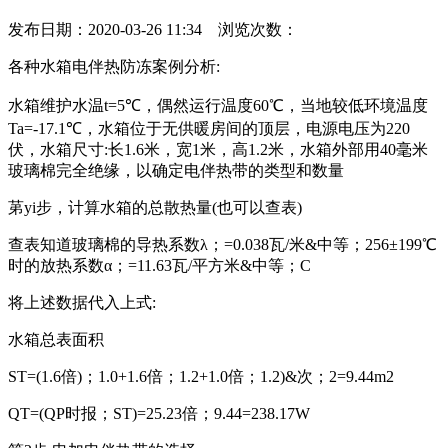
发布日期：2020-03-26 11:34 浏览次数：
各种水箱电伴热防冻案例分析:
水箱维护水温t=5℃，偶然运行温度60℃，当地较低环境温度
Ta=-17.1℃，水箱位于无供暖房间的顶层，电源电压为220
伏，水箱尺寸:长1.6米，宽1米，高1.2米，水箱外部用40毫米
玻璃棉完全绝缘，以确定电伴热带的类型和数量
苐yi步，计算水箱的总散热量(也可以查表)
查表知道玻璃棉的导热系数λ；=0.038瓦/米&中等；256±199℃
时的放热系数α；=11.63瓦/平方米&中等；C
将上述数据代入上式:
水箱总表面积
ST=(1.6倍)；1.0+1.6倍；1.2+1.0倍；1.2)&次；2=9.44m2
QT=(QP时报；ST)=25.23倍；9.44=238.17W