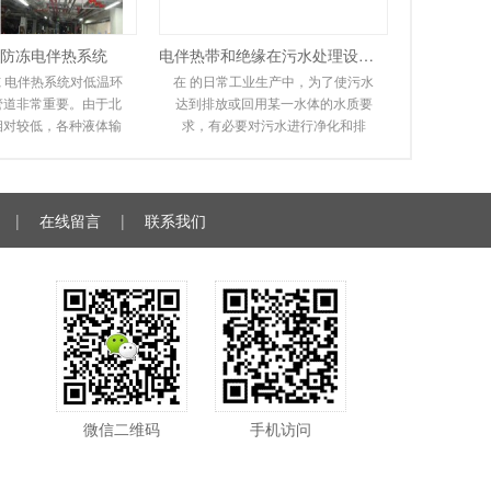
防冻电伴热系统
电伴热带和绝缘在污水处理设备中的应用
 电伴热系统对低温环
在 的日常工业生产中，为了使污水
管道非常重要。由于北
达到排放或回用某一水体的水质要
相对较低，各种液体输
求，有必要对污水进行净化和排
同程度地冻结甚至爆
放。在实际操作过程中，会遇到排
给人们的工作和
污管道冻结堵塞，无
|
在线留言
|
联系我们
微信二维码
手机访问