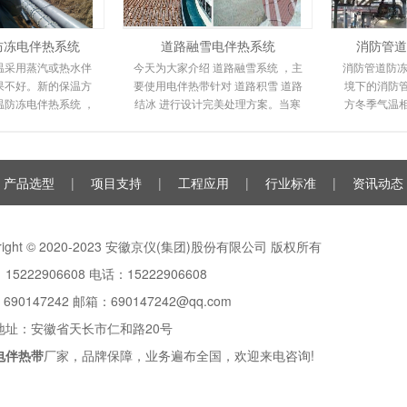
防冻电伴热系统
道路融雪电伴热系统
消防管道
温采用蒸汽或热水伴
今天为大家介绍 道路融雪系统 ，主
消防管道防冻
果不好。新的保温方
要使用电伴热带针对 道路积雪 道路
境下的消防
温防冻电伴热系统 ，
结冰 进行设计完美处理方案。当寒
方冬季气温
统环保且易于安装。
潮来临时，道路坡道上会形成冰
送管道都不
其高性能和
雪，很容易滑倒
裂，
产品选型
|
项目支持
|
工程应用
|
行业标准
|
资讯动态
yright © 2020-2023 安徽京仪(集团)股份有限公司 版权所有
15222906608 电话：15222906608
：
690147242
邮箱：690147242@qq.com
地址：安徽省天长市仁和路20号
电伴热带
厂家，品牌保障，业务遍布全国，欢迎来电咨询!