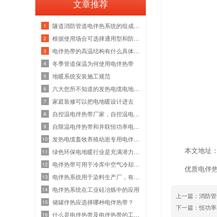
文章推荐
隧道消防管道电伴热系统的组成及工作原
1
根据使用场合可选择通用型和防爆型电伴
2
电伴热带的高温结构有什么具体要求？
3
冬季管道保温为何使用电伴热带
4
地暖系统安装施工规范
5
六大您所不知道的发热电缆电地暖养生保
6
家庭装修可以把电地暖设计进去
7
自控温电伴热带厂家，自控温电伴热带型
8
自限温电伴热带和并联恒功率电伴热带两
9
发热电缆畜牧养殖幼崽专用电伴热带创新
10
本文地址：htt
绿色环保电地暖行业是充满潜力的朝阳行
11
电伴热带可用于冷库中空气冷却器的除霜
12
优质电伴
电伴热系统用于染料生产厂，有助于防止
13
电伴热系统在工业硅冶炼中的应用
14
上一篇：
消防管
储罐伴热应选择哪种电伴热带？
15
下一篇：
恒功率
什么是电伴热带及电伴热带的工作原理
16