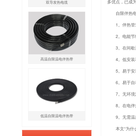
多优点，已成
双导发热电缆
自限伴热
1。伴热
2。电能节
3。在间
高温自限温电伴热带
4。低安装
5。易于安
6。易于自
7。无环境
8。在电
低温自限温电伴热带
9。无需
本文“为