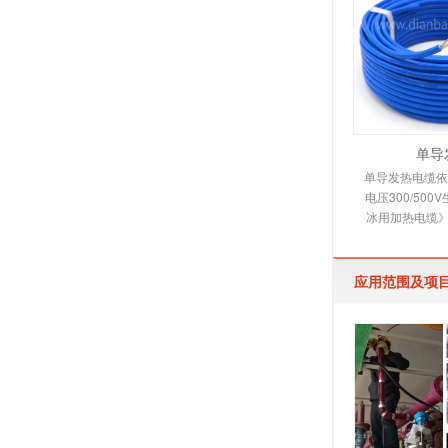
单导
单导发热电缆依照
电压300/50
冰用加热电缆》
缆适用范围 本
烯绝缘，
应用范围及项