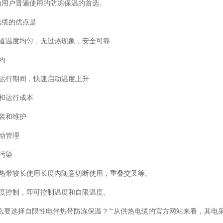
为用户普遍使用的防冻保温的首选。
电缆的优点是
管道温度均匀，无过热现象，安全可靠
约
歇运行期间，快速启动温度上升
和运行成本
装和维护
动管理
污染
伴热带较长使用长度内随意切断使用，重叠交叉等。
温度控制，即可控制温度和自限温度。
什么要选择自限性电伴热带防冻保温？”“从供热电缆的官方网站来看，其电