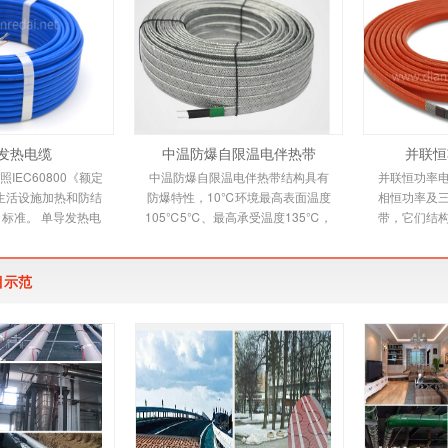
发热电缆
中温防爆自限温电伴热带
并联恒
IEC60800《额定
中温防爆自限温电伴热带结构具有
并联恒功率
0V生活设施加热和防结
防爆特性，10℃环境最高表面温度
相恒功率及
标准。 单导发热电
105℃5℃、最高承受温度135℃，
带，它们结
规范适用于交联聚乙
自限温电伴热带又称自控温电伴热
下文详细介
铝带屏蔽，防
带，它是新一代唯一带
是由
目示范