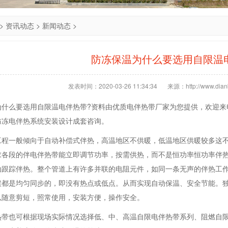
>
资讯动态
>
新闻动态
>
防冻保温为什么要选用自限温
发表时间：2020-03-26 11:34:34
来源：http://www.dianb
为什么要选用自限温电伴热带?资料由优质电伴热带厂家为您提供，欢迎来
防冻电伴热系统安装设计成套咨询。
工程一般倾向于自动补偿式伴热，高温地区不供暖，低温地区供暖较多这
求各段的伴电伴热带能立即调节功率，按需供热，而不是恒功率恒功率伴
动跟踪伴热。整个管道上有许多并联的电阻元件，如同一条无声的伴热工
候都是均匀同步的，即没有热点或低点。从而实现自动保温、安全节能。
以随意剪短，照常使用，安装方便，操作安全。
热带也可根据现场实际情况选择低、中、高温自限电伴热带系列、阻燃自