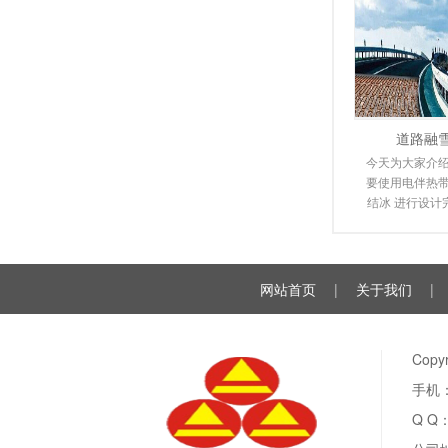
道路融
今天为大家介绍
要使用电伴热带
结冰 进行设计
潮来临时，道
雪，
网站首页
|
关于我们
|
Cop
手机：
Q Q