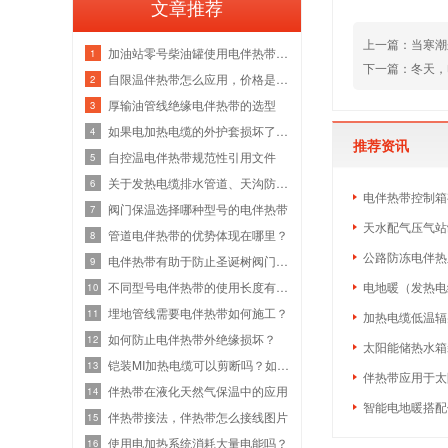
文章推荐
上一篇：
当寒潮
加油站零号柴油罐使用电伴热带，怎么安
1
下一篇：
冬天，
自限温伴热带怎么应用，价格是多少呢？
2
厚输油管线绝缘电伴热带的选型
3
如果电加热电缆的外护套损坏了怎么办？
4
推荐资讯
自控温电伴热带规范性引用文件
5
关于发热电缆排水管道、天沟防融雪应用
6
电伴热带控制箱
阀门保温选择哪种型号的电伴热带
7
天水配气压气站
管道电伴热带的优势体现在哪里？
8
公路防冻电伴热
电伴热带有助于防止圣诞树阀门管道冻结
9
不同型号电伴热带的使用长度有限制吗，
电地暖（发热电
10
埋地管线需要电伴热带如何施工？
11
加热电缆低温辐
如何防止电伴热带外绝缘损坏？
12
太阳能储热水箱
铠装MI加热电缆可以剪断吗？如何安装？
13
伴热带应用于太
伴热带在液化天然气保温中的应用
14
智能电地暖搭配
伴热带接法，伴热带怎么接线图片
15
使用电加热系统消耗大量电能吗？
16