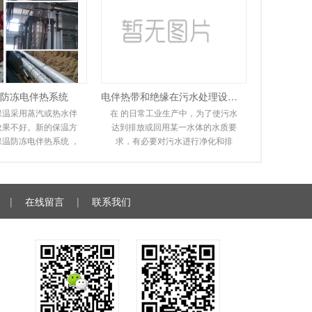
防冻电伴热系统
电伴热带和绝缘在污水处理设备中的应用
保温采用蒸汽或热水伴
在 的日常工业生产中，为了使污水
效果不好。新的保温方
达到排放或回用某一水体的水质要
保温防冻电伴热系统 ，
求，有必要对污水进行净化和排
系统环保且易于安装。
放。在实际操作过程中，会遇到排
于其高性能和
污管道冻结堵塞，无
|
在线留言
|
联系我们