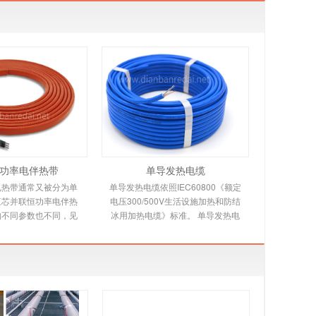
功率电伴热带
单导发热电缆
电热带通常又被分为单
单导发热电缆依照IEC60800《额定
三芯并联恒功率电伴热
电压300/500V生活设施加热和防结
构不同参数也不同，见
冰用加热电缆》标准。 单导发热电
绍。并联恒功率电热带
缆适用范围 本规范适用于交联聚乙
多个发热节在
烯绝缘，铝带屏蔽，防