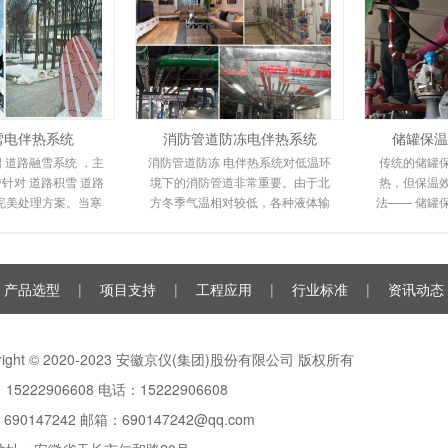
雪电伴热系统
消防管道防冻电伴热系统
储罐保温
 道路融雪系统 ，主
消防管道防冻 电伴热系统对低温环
传统的储罐
针对 道路积雪 道路
境下的消防管道非常重要。由于北
热，但保温
完美处理方案。当寒
方冬季气温相对较低，各种液体输
法—— 储罐
路坡道上会形成冰
送管道都不同程度地冻结甚至爆
电伴热保温
很容易滑倒
裂，给人们的工作和
由
产品选型
|
项目支持
|
工程应用
|
行业标准
|
资讯动态
yright © 2020-2023 安徽京仪(集团)股份有限公司 版权所有
15222906608 电话：15222906608
：
690147242
邮箱：690147242@qq.com