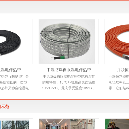
限温电伴热带
中温防爆自限温电伴热带
并联恒
伴热带（防护型）是
中温防爆自限温电伴热带结构具有
并联恒功率
基础较低的一类型
防爆特性，10℃环境最高表面温度
相恒功率及
伴热带又称自控温电
105℃5℃、最高承受温度135℃，
带，它们结
新一代唯一带状恒温
自限温电伴热带又称自控温电伴热
下文详细介
品，由高分子
带，它是新一代唯一带
是由
目示范