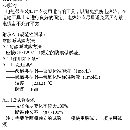
8.3贮存
电热带在装卸时应使用适当的工具，以避免损伤电热带。在
运输工具上应进行良好的固定。电热带应尽量避免露天存放，
电缆盘不允许平方。
附录A（规范性附录）
耐酸碱试验方法
A.1耐酸碱试验方法
应按GB/T2951.21规定的防腐做试验。
A.1.1使用如下条件
A.1.1.1处理条件
——酸碱类型 N—盐酸标准溶液（1mol/L）
——碱液类型 N—氢氧化钠标准溶液（1mol/L）
——温度 （23±2）℃
——时间 168h
A.1.1.2试验要求
——抗张强度变化率较大±30%
——断裂伸长率 较小100%
注：需要做两项独立的试验，一项使用酸碱，一项使用碱
液。