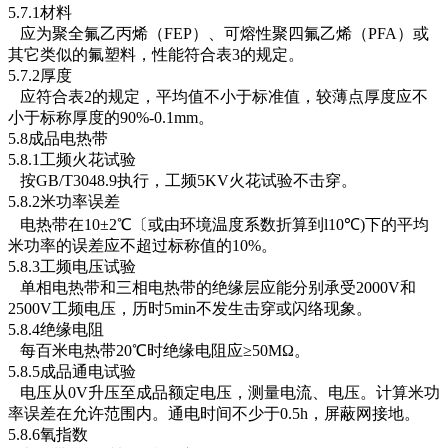
5.7.1材料
应为聚全氟乙丙烯（FEP）、可熔性聚四氟乙烯（PFA）或
其它类似的氟塑料，性能符合表3的规定。
5.7.2厚度
应符合表2的规定，平均值不小于标准值，较薄点厚度应不
小于标称厚度的90%-0.1mm。
5.8成品电热带
5.8.1工频火花试验
按GB/T3048.9执行，工频5KV火花试验不击穿。
5.8.2米功率误差
电热带在10±2℃〔或由环境温度系数折算到l10℃)下的平均
米功率的误差应不超过标称值的10%。
5.8.3工频电压试验
单相电热带和三相电热带的绝缘层应能分别承受2000V和
2500V工频电压，历时5min不发生击穿或闪络现象。
5.8.4绝缘电阻
每百米电热带20℃时绝缘电阻应≥50MΩ。
5.8.5成品通电试验
电压从0V升压至成品额定电压，测量电流、电压。计算米功
率误差在允许范围内。通电时间不少于0.5h，屏蔽网接地。
5.8.6氧指数